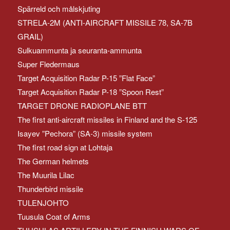
Spärreld och målskjuting
STRELA-2M (ANTI-AIRCRAFT MISSILE 78, SA-7B
GRAIL)
Sulkuammunta ja seuranta-ammunta
Super Fledermaus
Target Acquisition Radar P-15 ”Flat Face”
Target Acquisition Radar P-18 ”Spoon Rest”
TARGET DRONE RADIOPLANE BTT
The first anti-aircraft missiles in Finland and the S-125
Isayev ”Pechora” (SA-3) missile system
The first road sign at Lohtaja
The German helmets
The Muurila Lilac
Thunderbird missile
TULENJOHTO
Tuusula Coat of Arms