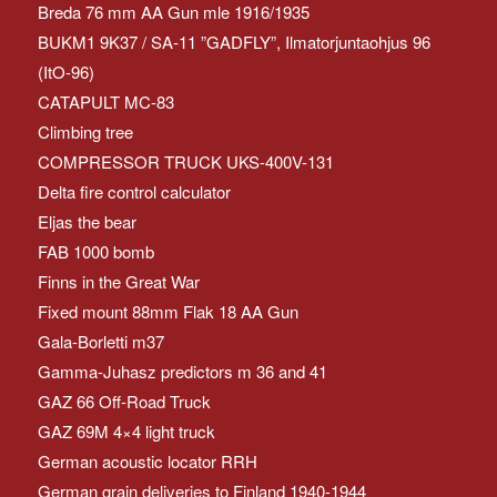
Breda 76 mm AA Gun mle 1916/1935
BUKM1 9K37 / SA-11 ”GADFLY”, Ilmatorjuntaohjus 96
(ItO-96)
CATAPULT MC-83
Climbing tree
COMPRESSOR TRUCK UKS-400V-131
Delta fire control calculator
Eljas the bear
FAB 1000 bomb
Finns in the Great War
Fixed mount 88mm Flak 18 AA Gun
Gala-Borletti m37
Gamma-Juhasz predictors m 36 and 41
GAZ 66 Off-Road Truck
GAZ 69M 4×4 light truck
German acoustic locator RRH
German grain deliveries to Finland 1940-1944