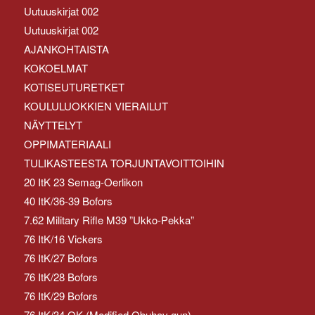
Uutuuskirjat 002
Uutuuskirjat 002
AJANKOHTAISTA
KOKOELMAT
KOTISEUTURETKET
KOULULUOKKIEN VIERAILUT
NÄYTTELYT
OPPIMATERIAALI
TULIKASTEESTA TORJUNTAVOITTOIHIN
20 ItK 23 Semag-Oerlikon
40 ItK/36-39 Bofors
7.62 Military Rifle M39 ”Ukko-Pekka”
76 ItK/16 Vickers
76 ItK/27 Bofors
76 ItK/28 Bofors
76 ItK/29 Bofors
76 ItK/34 OK (Modified Obuhov gun)