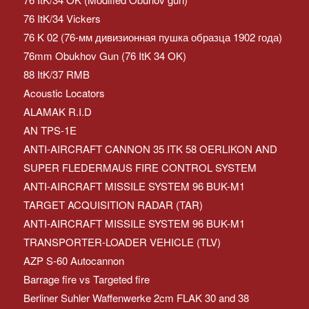
76 ItK/34 Vickers
76 K 02 (76-мм дивизионная пушка образца 1902 года)
76mm Obukhov Gun (76 ItK 34 OK)
88 ItK/37 RMB
Acoustic Locators
ALAMAK R.I.D
AN TPS-1E
ANTI-AIRCRAFT CANNON 35 ITK 58 OERLIKON AND
SUPER FLEDERMAUS FIRE CONTROL SYSTEM
ANTI-AIRCRAFT MISSILE SYSTEM 96 BUK-M1
TARGET ACQUISITION RADAR (TAR)
ANTI-AIRCRAFT MISSILE SYSTEM 96 BUK-M1
TRANSPORTER-LOADER VEHICLE (TLV)
AZP S-60 Autocannon
Barrage fire vs Targeted fire
Berliner Suhler Waffenwerke 2cm FLAK 30 and 38