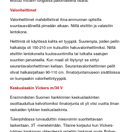
erottuu mittarin rungossa pallomaisena osana.
Valonheittimet
Valonheittimet mahdollistivat ilma-ammunnan optisilla
suuntausvälineillä pimeään aikaan. Niillä etsittiin ja valaistiin
lentokone.
Heittimiä oli käytössä kahta eri tyyppiä. Suurempia, joiden peilin
halkaisija oli 150-210 cm kutsuttiin hakuvalonheittimiksi. Niillä
etsittiin lentokoneita kuulosuuntimilta tai tutkalta saatujen
suuntien perusteella. Kun maali oli löytynyt se siirtyi
seurantavalonheittimen keilaan. Seurantavalonheittimien peilit
olivat halkaisijaltaan 90-110 cm. Ilmatorjuntamuseon sisätiloissa
on kumpaakin valonheitintyyppiä.
Keskuslaskin Vickers m/34 V
Ensimmäisten Suomen hankkimien keskuslaskinten
osoittauduttua kelvottomiksi ilmatorjunta oli yli viisi vuotta ilman
raskaiden tykkien keskuslaskinta.
Tulenjohdossa turvauduttiin miesvoimin suoritettavaan
laskentaan, 3T -menetelmään. Tilanne korjautui kun Vickers-
tykkien hankinnan yhteydessä ostettiin laskimet myös Bofors-