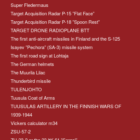
Super Fledermaus
Target Acquisition Radar P-15 ”Flat Face”
Target Acquisition Radar P-18 ”Spoon Rest”
TARGET DRONE RADIOPLANE BTT
The first anti-aircraft missiles in Finland and the S-125
Isayev ”Pechora” (SA-3) missile system
The first road sign at Lohtaja
The German helmets
The Muurila Lilac
Thunderbird missile
TULENJOHTO
Tuusula Coat of Arms
TUUSULAS ARTILLERY IN THE FINNISH WARS OF
1939-1944
Vickers calculator m34
ZSU-57-2
ZU-23-2 or the 23 ItK 61 ”Sergei”