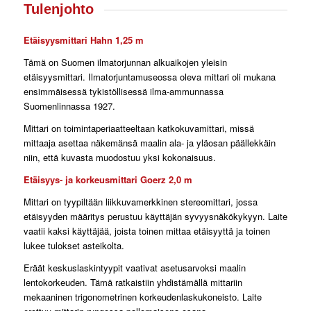
Tulenjohto
Etäisyysmittari Hahn 1,25 m
Tämä on Suomen ilmatorjunnan alkuaikojen yleisin
etäisyysmittari. Ilmatorjuntamuseossa oleva mittari oli mukana
ensimmäisessä tykistöllisessä ilma-ammunnassa
Suomenlinnassa 1927.
Mittari on toimintaperiaatteeltaan katkokuvamittari, missä
mittaaja asettaa näkemänsä maalin ala- ja yläosan päällekkäin
niin, että kuvasta muodostuu yksi kokonaisuus.
Etäisyys- ja korkeusmittari Goerz 2,0 m
Mittari on tyypiltään liikkuvamerkkinen stereomittari, jossa
etäisyyden määritys perustuu käyttäjän syvyysnäkökykyyn. Laite
vaatii kaksi käyttäjää, joista toinen mittaa etäisyyttä ja toinen
lukee tulokset asteikolta.
Eräät keskuslaskintyypit vaativat asetusarvoksi maalin
lentokorkeuden. Tämä ratkaistiin yhdistämällä mittariin
mekaaninen trigonometrinen korkeudenlaskukoneisto. Laite