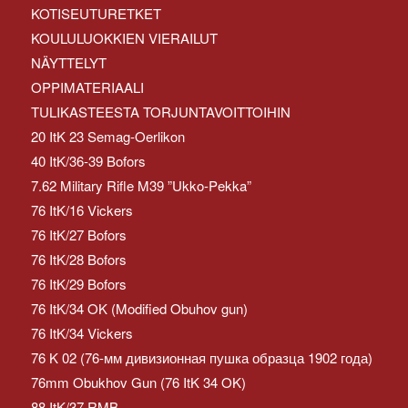
KOTISEUTURETKET
KOULULUOKKIEN VIERAILUT
NÄYTTELYT
OPPIMATERIAALI
TULIKASTEESTA TORJUNTAVOITTOIHIN
20 ItK 23 Semag-Oerlikon
40 ItK/36-39 Bofors
7.62 Military Rifle M39 ”Ukko-Pekka”
76 ItK/16 Vickers
76 ItK/27 Bofors
76 ItK/28 Bofors
76 ItK/29 Bofors
76 ItK/34 OK (Modified Obuhov gun)
76 ItK/34 Vickers
76 K 02 (76-мм дивизионная пушка образца 1902 года)
76mm Obukhov Gun (76 ItK 34 OK)
88 ItK/37 RMB