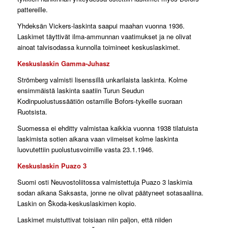
pattereille.
Yhdeksän Vickers-laskinta saapui maahan vuonna 1936.
Laskimet täyttivät ilma-ammunnan vaatimukset ja ne olivat
ainoat talvisodassa kunnolla toimineet keskuslaskimet.
Keskuslaskin Gamma-Juhasz
Strömberg valmisti lisenssillä unkarilaista laskinta. Kolme
ensimmäistä laskinta saatiin Turun Seudun
Kodinpuolustussäätiön ostamille Bofors-tykeille suoraan
Ruotsista.
Suomessa ei ehditty valmistaa kaikkia vuonna 1938 tilatuista
laskimista sotien aikana vaan viimeiset kolme laskinta
luovutettiin puolustusvoimille vasta 23.1.1946.
Keskuslaskin Puazo 3
Suomi osti Neuvostoliitossa valmistettuja Puazo 3 laskimia
sodan aikana Saksasta, jonne ne olivat päätyneet sotasaaliina.
Laskin on Škoda-keskuslaskimen kopio.
Laskimet muistuttivat toisiaan niin paljon, että niiden