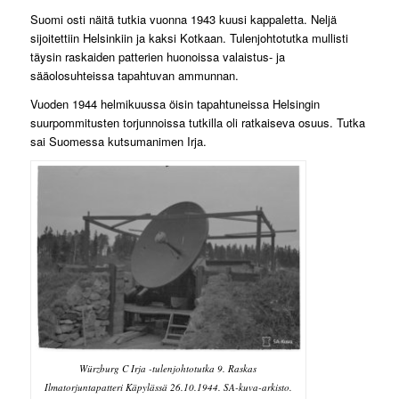
Suomi osti näitä tutkia vuonna 1943 kuusi kappaletta. Neljä
sijoitettiin Helsinkiin ja kaksi Kotkaan. Tulenjohtotutka mullisti
täysin raskaiden patterien huonoissa valaistus- ja
sääolosuhteissa tapahtuvan ammunnan.
Vuoden 1944 helmikuussa öisin tapahtuneissa Helsingin
suurpommitusten torjunnoissa tutkilla oli ratkaiseva osuus. Tutka
sai Suomessa kutsumanimen Irja.
Würzburg C Irja -tulenjohtotutka 9. Raskas
Ilmatorjuntapatteri Käpylässä 26.10.1944. SA-kuva-arkisto.