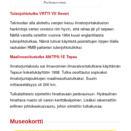
Puolustusvoimat.
Tulenjohtotutka VRTTI VII Severi
Talvisodan alla aloitettu varojen keruu ilmatorjuntakaluston
hankintoja varten onnistui niin hyvin, että rahaa jäi yli tarpeen.
Näillä varoilla ostettiin vuonna 1954 kuusi englantilaista
tulenjohtotutkaa. Nämä tulivat käytöstä poistettujen Irjojen tilalle
raskaiden RMB-patterien tulenjohtotutkiksi.
Maalinosoitustutka AN/TPS-1E Tepsu
Ilmatorjuntakoulu sai ilmavoimien ilmavalvontatutkana käyttämän
Tepsun kokeilukäyttöön 1958. Tutka osoittautui sopivaksi
ilmatorjuntajoukkojen maalinosoitustutkaksi. Suurin
mittausetäisyys oli 200 km.
Tutkalaitteisto sijoitettiin hinattavaan perävaunuun. Hydraulinen
hinattava masto oli varsin kenttäkelpoinen. Lisäksi rakennettiin
erillinen johtokeskusvaunu, johon siirrettiin tutkakuvaa.
Museokortti