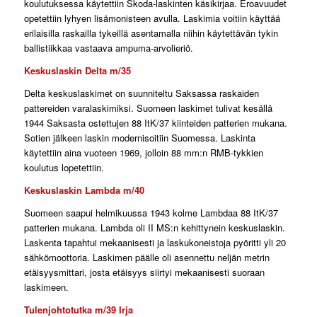
koulutuksessa käytettiin Škoda-laskinten käsikirjaa. Eroavuudet
opetettiin lyhyen lisämonisteen avulla. Laskimia voitiin käyttää
erilaisilla raskailla tykeillä asentamalla niihin käytettävän tykin
ballistiikkaa vastaava ampuma-arvolieriö.
Keskuslaskin Delta m/35
Delta keskuslaskimet on suunniteltu Saksassa raskaiden
pattereiden varalaskimiksi. Suomeen laskimet tulivat kesällä
1944 Saksasta ostettujen 88 ItK/37 kiinteiden patterien mukana.
Sotien jälkeen laskin modernisoitiin Suomessa. Laskinta
käytettiin aina vuoteen 1969, jolloin 88 mm:n RMB-tykkien
koulutus lopetettiin.
Keskuslaskin Lambda m/40
Suomeen saapui helmikuussa 1943 kolme Lambdaa 88 ItK/37
patterien mukana. Lambda oli II MS:n kehittynein keskuslaskin.
Laskenta tapahtui mekaanisesti ja laskukoneistoja pyöritti yli 20
sähkömoottoria. Laskimen päälle oli asennettu neljän metrin
etäisyysmittari, josta etäisyys siirtyi mekaanisesti suoraan
laskimeen.
Tulenjohtotutka m/39 Irja