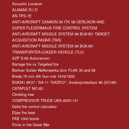
Acoustic Locators
ALAMAK R.I.D
AN TPS-1E
ANTI-AIRCRAFT CANNON 35 ITK 58 OERLIKON AND
SUPER FLEDERMAUS FIRE CONTROL SYSTEM
ANTI-AIRCRAFT MISSILE SYSTEM 96 BUK-M1 TARGET
ACQUISITION RADAR (TAR)
ANTI-AIRCRAFT MISSILE SYSTEM 96 BUK-M1
TRANSPORTER-LOADER VEHICLE (TLV)
AZP S-60 Autocannon
Barrage fire vs Targeted fire
Berliner Suhler Waffenwerke 2cm FLAK 30 and 38
Breda 76 mm AA Gun mle 1916/1935
BUKM1 9K37 / SA-11 ”GADFLY”, Ilmatorjuntaohjus 96 (ItO-96)
CATAPULT MC-83
Climbing tree
COMPRESSOR TRUCK UKS-400V-131
Delta fire control calculator
Eljas the bear
FAB 1000 bomb
Finns in the Great War