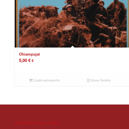
Ohiampujat
5,00
€
€
Lisää ostoskoriin
Show Details
INTERESTING LINKS