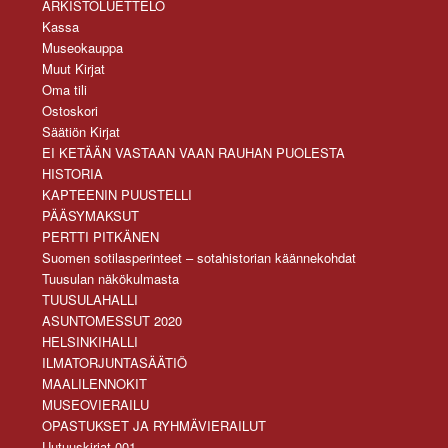
ARKISTOLUETTELO
Kassa
Museokauppa
Muut Kirjat
Oma tili
Ostoskori
Säätiön Kirjat
EI KETÄÄN VASTAAN VAAN RAUHAN PUOLESTA
HISTORIA
KAPTEENIN PUUSTELLI
PÄÄSYMAKSUT
PERTTI PITKÄNEN
Suomen sotilasperinteet – sotahistorian käännekohdat
Tuusulan näkökulmasta
TUUSULAHALLI
ASUNTOMESSUT 2020
HELSINKIHALLI
ILMATORJUNTASÄÄTIÖ
MAALILENNOKIT
MUSEOVIERAILU
OPASTUKSET JA RYHMÄVIERAILUT
Uutuuskirjat 001