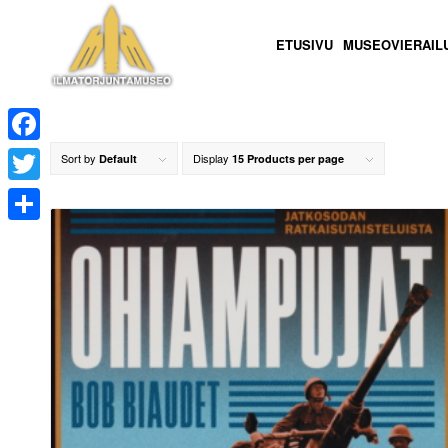
ETUSIVU
MUSEOVIERAIL
Facebook
Sort by
Display
Default
15 Products per page
Twitter
Share