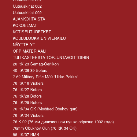
Uutuuskirjat 002
Uutuuskirjat 002
AJANKOHTAISTA
KOKOELMAT
KOTISEUTURETKET
KOULULUOKKIEN VIERAILUT
NÄYTTELYT
OPPIMATERIAALI
TULIKASTEESTA TORJUNTAVOITTOIHIN
20 ItK 23 Semag-Oerlikon
40 ItK/36-39 Bofors
7.62 Military Rifle M39 ”Ukko-Pekka”
76 ItK/16 Vickers
76 ItK/27 Bofors
76 ItK/28 Bofors
76 ItK/29 Bofors
76 ItK/34 OK (Modified Obuhov gun)
76 ItK/34 Vickers
76 K 02 (76-мм дивизионная пушка образца 1902 года)
76mm Obukhov Gun (76 ItK 34 OK)
88 ItK/37 RMB