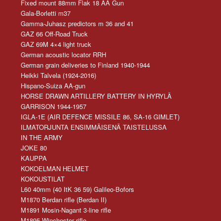
Fixed mount 88mm Flak 18 AA Gun
Gala-Borletti m37
Gamma-Juhasz predictors m 36 and 41
GAZ 66 Off-Road Truck
GAZ 69M 4×4 light truck
German acoustic locator RRH
German grain deliveries to Finland 1940-1944
Heikki Talvela (1924-2016)
Hispano-Suiza AA-gun
HORSE DRAWN ARTILLERY BATTERY IN HYRYLÄ
GARRISON 1944-1957
IGLA-1E (AIR DEFENCE MISSILE 86, SA-16 GIMLET)
ILMATORJUNTA ENSIMMÄISENÄ TAISTELUSSA
IN THE ARMY
JOKE 80
KAUPPA
KOKOELMAN HELMET
KOKOUSTILAT
L60 40mm (40 ItK 36 59) Galileo-Bofors
M1870 Berdan rifle (Berdan II)
M1891 Mosin-Nagant 3-line rifle
M1895 Winchester rifle