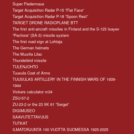
Super Fledermaus
Target Acquisition Radar P-15 ”Flat Face”
Target Acquisition Radar P-18 ”Spoon Rest”
TARGET DRONE RADIOPLANE BTT
The first anti-aircraft missiles in Finland and the S-125 Isayev
”Pechora” (SA-3) missile system
The first road sign at Lohtaja
The German helmets
The Muurila Lilac
Thunderbird missile
TULENJOHTO
Tuusula Coat of Arms
TUUSULAS ARTILLERY IN THE FINNISH WARS OF 1939-
1944
Vickers calculator m34
ZSU-57-2
ZU-23-2 or the 23 ItK 61 ”Sergei”
DIGIMUSEO
SAAVUTETTAVUUS
TUTKAT
ILMATORJUNTA 100 VUOTTA SUOMESSA 1925-2025