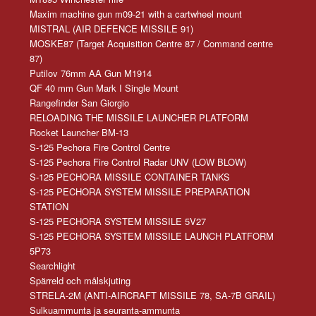
Maxim machine gun m09-21 with a cartwheel mount
MISTRAL (AIR DEFENCE MISSILE 91)
MOSKE87 (Target Acquisition Centre 87 / Command centre
87)
Putilov 76mm AA Gun M1914
QF 40 mm Gun Mark I Single Mount
Rangefinder San Giorgio
RELOADING THE MISSILE LAUNCHER PLATFORM
Rocket Launcher BM-13
S-125 Pechora Fire Control Centre
S-125 Pechora Fire Control Radar UNV (LOW BLOW)
S-125 PECHORA MISSILE CONTAINER TANKS
S-125 PECHORA SYSTEM MISSILE PREPARATION
STATION
S-125 PECHORA SYSTEM MISSILE 5V27
S-125 PECHORA SYSTEM MISSILE LAUNCH PLATFORM
5P73
Searchlight
Spärreld och målskjuting
STRELA-2M (ANTI-AIRCRAFT MISSILE 78, SA-7B GRAIL)
Sulkuammunta ja seuranta-ammunta