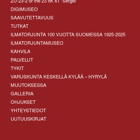
ZU-23-2 or the 23 ItK 61 ”Sergei”
DIGIMUSEO
SAAVUTETTAVUUS
TUTKAT
ILMATORJUNTA 100 VUOTTA SUOMESSA 1925-2025
ILMATORJUNTAMUSEO
KAHVILA
PALVELUT
TYKIT
VARUSKUNTA KESKELLÄ KYLÄÄ – HYRYLÄ
MUUTOKSESSA
GALLERIA
OHJUKSET
YHTEYSTIEDOT
UUTUUSKIRJAT