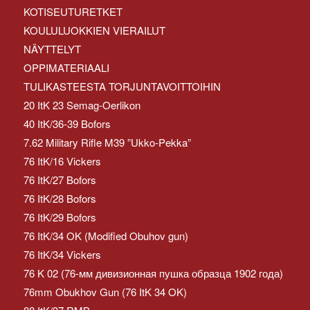
KOTISEUTURETKET
KOULULUOKKIEN VIERAILUT
NÄYTTELYT
OPPIMATERIAALI
TULIKASTEESTA TORJUNTAVOITTOIHIN
20 ItK 23 Semag-Oerlikon
40 ItK/36-39 Bofors
7.62 Military Rifle M39 ”Ukko-Pekka”
76 ItK/16 Vickers
76 ItK/27 Bofors
76 ItK/28 Bofors
76 ItK/29 Bofors
76 ItK/34 OK (Modified Obuhov gun)
76 ItK/34 Vickers
76 K 02 (76-мм дивизионная пушка образца 1902 года)
76mm Obukhov Gun (76 ItK 34 OK)