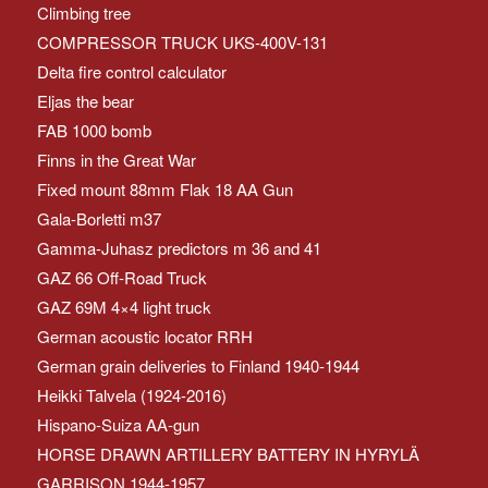
Climbing tree
COMPRESSOR TRUCK UKS-400V-131
Delta fire control calculator
Eljas the bear
FAB 1000 bomb
Finns in the Great War
Fixed mount 88mm Flak 18 AA Gun
Gala-Borletti m37
Gamma-Juhasz predictors m 36 and 41
GAZ 66 Off-Road Truck
GAZ 69M 4×4 light truck
German acoustic locator RRH
German grain deliveries to Finland 1940-1944
Heikki Talvela (1924-2016)
Hispano-Suiza AA-gun
HORSE DRAWN ARTILLERY BATTERY IN HYRYLÄ
GARRISON 1944-1957