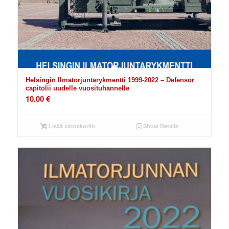
Helsingin Ilmatorjuntarykmentti 1999-2022 – Defensor
capitolii uudelle vuosituhannelle
10,00
€
Lisää ostoskoriin
Show Details