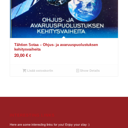
Tähtien Sotaa – Ohjus- ja avaruuspuolustuksen
kehitysvaiheita
20,00
€
€
Lisää ostoskoriin
Show Details
INTERESTING LINKS
Here are some interesting links for you! Enjoy your stay :)