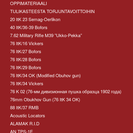
OPPIMATERIAALI
TULIKASTEESTA TORJUNTAVOITTOIHIN
20 ItK 23 Semag-Oerlikon
40 ItK/36-39 Bofors
7.62 Military Rifle M39 ”Ukko-Pekka”
76 ItK/16 Vickers
76 ItK/27 Bofors
76 ItK/28 Bofors
76 ItK/29 Bofors
76 ItK/34 OK (Modified Obuhov gun)
76 ItK/34 Vickers
76 K 02 (76-мм дивизионная пушка образца 1902 года)
76mm Obukhov Gun (76 ItK 34 OK)
88 ItK/37 RMB
Acoustic Locators
ALAMAK R.I.D
AN TPS-1E