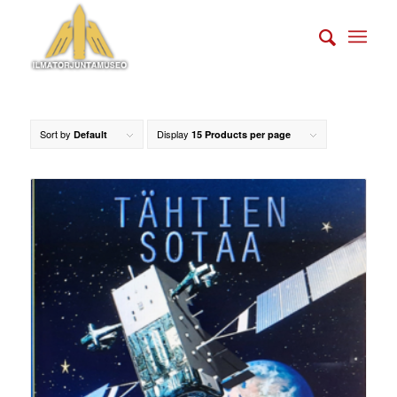
Sort by
Display
Default
15 Products per page