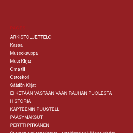
PAGES
ARKISTOLUETTELO
Kassa
Museokauppa
Muut Kirjat
Oma tili
Ostoskori
Säätiön Kirjat
EI KETÄÄN VASTAAN VAAN RAUHAN PUOLESTA
HISTORIA
KAPTEENIN PUUSTELLI
PÄÄSYMAKSUT
PERTTI PITKÄNEN
Suomen sotilasperinteet – sotahistorian käännekohdat