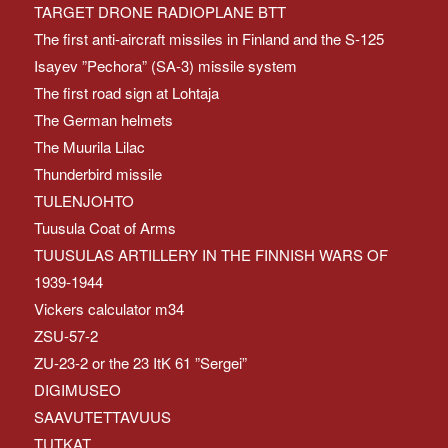
TARGET DRONE RADIOPLANE BTT
The first anti-aircraft missiles in Finland and the S-125
Isayev ”Pechora” (SA-3) missile system
The first road sign at Lohtaja
The German helmets
The Muurila Lilac
Thunderbird missile
TULENJOHTO
Tuusula Coat of Arms
TUUSULAS ARTILLERY IN THE FINNISH WARS OF
1939-1944
Vickers calculator m34
ZSU-57-2
ZU-23-2 or the 23 ItK 61 ”Sergei”
DIGIMUSEO
SAAVUTETTAVUUS
TUTKAT