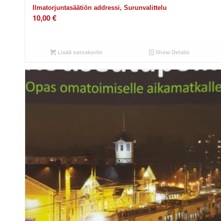
Ilmatorjuntasäätiön addressi, Surunvalittelu
10,00
€
Lisää ostoskoriin
Show Details