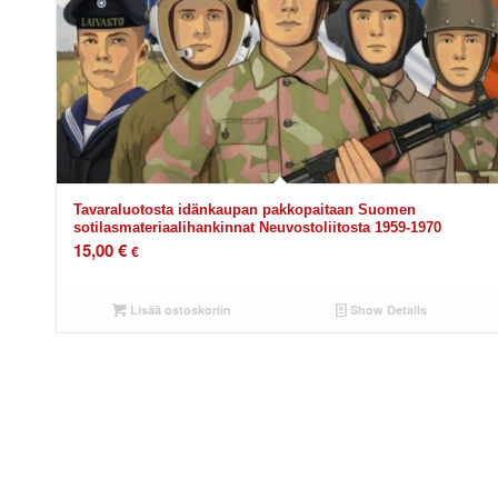
Tavaraluotosta idänkaupan pakkopaitaan Suomen
sotilasmateriaalihankinnat Neuvostoliitosta 1959-1970
15,00
€
€
Lisää ostoskoriin
Show Details