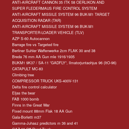
ANTI-AIRCRAFT CANNON 35 ITK 58 OERLIKON AND
SUPER FLEDERMAUS FIRE CONTROL SYSTEM
ANTI-AIRCRAFT MISSILE SYSTEM 96 BUK-M1 TARGET
ACQUISITION RADAR (TAR)
ANTI-AIRCRAFT MISSILE SYSTEM 96 BUK-M1
TRANSPORTER-LOADER VEHICLE (TLV)
AZP S-60 Autocannon
Barrage fire vs Targeted fire
Berliner Suhler Waffenwerke 2cm FLAK 30 and 38
Breda 76 mm AA Gun mle 1916/1935
BUKM1 9K37 / SA-11 ”GADFLY”, Ilmatorjuntaohjus 96 (ItO-96)
CATAPULT MC-83
Climbing tree
COMPRESSOR TRUCK UKS-400V-131
Delta fire control calculator
Eljas the bear
FAB 1000 bomb
Finns in the Great War
Fixed mount 88mm Flak 18 AA Gun
Gala-Borletti m37
Gamma-Juhasz predictors m 36 and 41