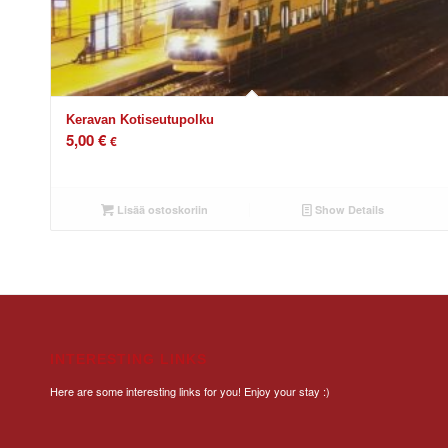
Keravan Kotiseutupolku
5,00
€
€
Lisää ostoskoriin
Show Details
INTERESTING LINKS
Here are some interesting links for you! Enjoy your stay :)