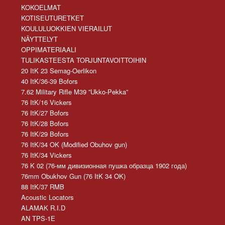
KOKOELMAT
KOTISEUTURETKET
KOULULUOKKIEN VIERAILUT
NÄYTTELYT
OPPIMATERIAALI
TULIKASTEESTA TORJUNTAVOITTOIHIN
20 ItK 23 Semag-Oerlikon
40 ItK/36-39 Bofors
7.62 Military Rifle M39 ”Ukko-Pekka”
76 ItK/16 Vickers
76 ItK/27 Bofors
76 ItK/28 Bofors
76 ItK/29 Bofors
76 ItK/34 OK (Modified Obuhov gun)
76 ItK/34 Vickers
76 K 02 (76-мм дивизионная пушка образца 1902 года)
76mm Obukhov Gun (76 ItK 34 OK)
88 ItK/37 RMB
Acoustic Locators
ALAMAK R.I.D
AN TPS-1E