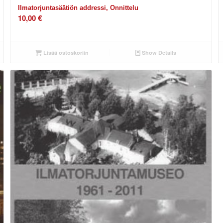
Ilmatorjuntasäätiön addressi, Onnittelu
10,00
€
Lisää ostoskoriin
Show Details