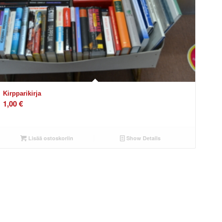
Kirpparikirja
1,00
€
Lisää ostoskoriin
Show Details