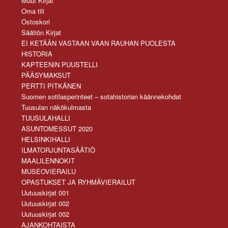
Muut Kirjat
Oma tili
Ostoskori
Säätiön Kirjat
EI KETÄÄN VASTAAN VAAN RAUHAN PUOLESTA
HISTORIA
KAPTEENIN PUUSTELLI
PÄÄSYMAKSUT
PERTTI PITKÄNEN
Suomen sotilasperinteet – sotahistorian käännekohdat
Tuusulan näkökulmasta
TUUSULAHALLI
ASUNTOMESSUT 2020
HELSINKIHALLI
ILMATORJUNTASÄÄTIÖ
MAALILENNOKIT
MUSEOVIERAILU
OPASTUKSET JA RYHMÄVIERAILUT
Uutuuskirjat 001
Uutuuskirjat 002
Uutuuskirjat 002
AJANKOHTAISTA