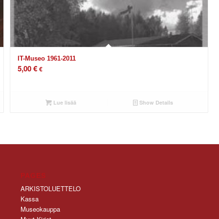
IT-Museo 1961-2011
5,00
€
€
Lue lisää
Show Details
PAGES
ARKISTOLUETTELO
Kassa
Museokauppa