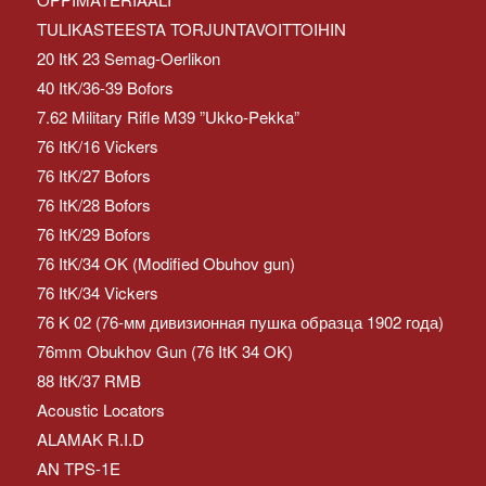
TULIKASTEESTA TORJUNTAVOITTOIHIN
20 ItK 23 Semag-Oerlikon
40 ItK/36-39 Bofors
7.62 Military Rifle M39 ”Ukko-Pekka”
76 ItK/16 Vickers
76 ItK/27 Bofors
76 ItK/28 Bofors
76 ItK/29 Bofors
76 ItK/34 OK (Modified Obuhov gun)
76 ItK/34 Vickers
76 K 02 (76-мм дивизионная пушка образца 1902 года)
76mm Obukhov Gun (76 ItK 34 OK)
88 ItK/37 RMB
Acoustic Locators
ALAMAK R.I.D
AN TPS-1E