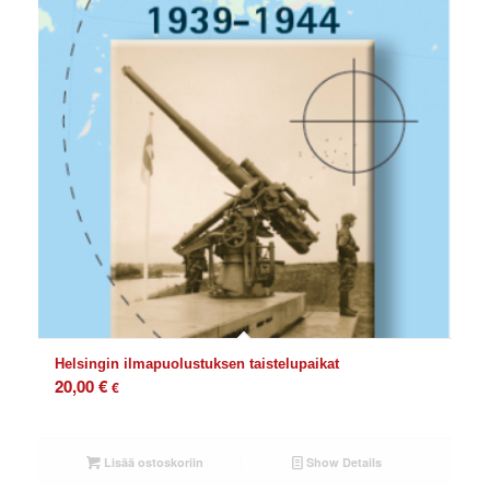
Helsingin ilmapuolustuksen taistelupaikat
20,00
€
€
Lisää ostoskoriin
Show Details