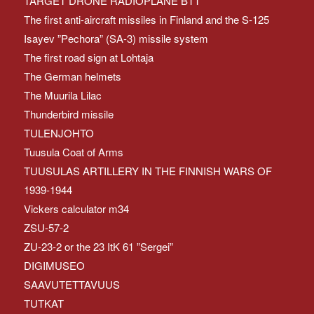
TARGET DRONE RADIOPLANE BTT
The first anti-aircraft missiles in Finland and the S-125
Isayev ”Pechora” (SA-3) missile system
The first road sign at Lohtaja
The German helmets
The Muurila Lilac
Thunderbird missile
TULENJOHTO
Tuusula Coat of Arms
TUUSULAS ARTILLERY IN THE FINNISH WARS OF
1939-1944
Vickers calculator m34
ZSU-57-2
ZU-23-2 or the 23 ItK 61 ”Sergei”
DIGIMUSEO
SAAVUTETTAVUUS
TUTKAT