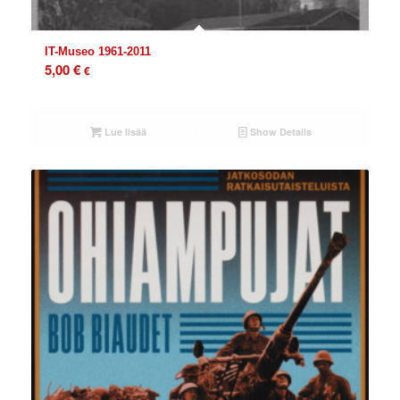
IT-Museo 1961-2011
5,00
€
€
Lue lisää
Show Details