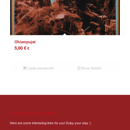
Ohiampujat
5,00
€
€
Lisää ostoskoriin
Show Details
INTERESTING LINKS
Here are some interesting links for you! Enjoy your stay :)