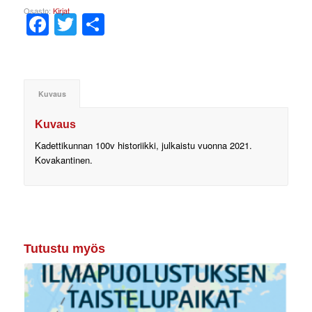
Osasto:
Kirjat
Facebook
Twitter
Share
Kuvaus
Kuvaus
Kadettikunnan 100v historiikki, julkaistu vuonna 2021.
Kovakantinen.
Tutustu myös