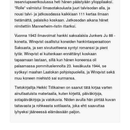
reserviupseerikoulussa heti hänen päästyään ylioppilaaksi.
”Rolle” valmistui Ilmasotakoulusta juuri talvisodan alla, ja
nousi talvi- ja jatkosodassa kaikkiaan 111 kertaa ilmaan
tietämättä, palaisiko koskaan. Jatkosodan aikana hänet
nimitettiin Mannerheim-ristin ritariksi.
Vuonna 1943 ilmavoimat hankki saksalaisia Junkers Ju 88 -
koneita. Winqvist osallistui koneiden hankintaoperaatioon
Saksasta, ja sen sivutuotteena syntyi romanssi ja pieni
tytär. Winqvist ei kuitenkaan ennättänyt koskaan
tapaamaan lastaan, sillä kun hänen koneensa oli
palaamassa pommituslennolta 23. kesäkuuta 1944, se
syöksyi maahan Laatokan pohjoispuolella, ja Winqvist sekä
muu koneen miehistö sai surmansa.
Tietokirjailija Heikki Tiilikainen on saanut tätä kirjaa varten
ainutlaatuista materiaalia, kuten kirjeitä, päiväkirjoja,
sotapäiväkirjoja ja valokuvia. Niiden avulla hän piirtää kuvan
taitavasta ja rohkeasta sotilaasta, joka ehti saavuttaa
lyhyeksi jääneessä elämässään paljon.