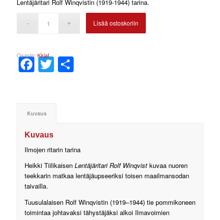
Lentäjäritari Rolf Winqvistin (1919-1944) tarina.
Lisää ostoskoriin
Osasto:
Kirjat
Facebook
Twitter
Share
Kuvaus
Kuvaus
Ilmojen ritarin tarina
Heikki Tiilikaisen
Lentäjäritari Rolf Winqvist
kuvaa nuoren
teekkarin matkaa lentäjäupseeriksi toisen maailmansodan
taivailla.
Tuusulalaisen Rolf Winqvistin (1919–1944) tie pommikoneen
toimintaa johtavaksi tähystäjäksi alkoi Ilmavoimien