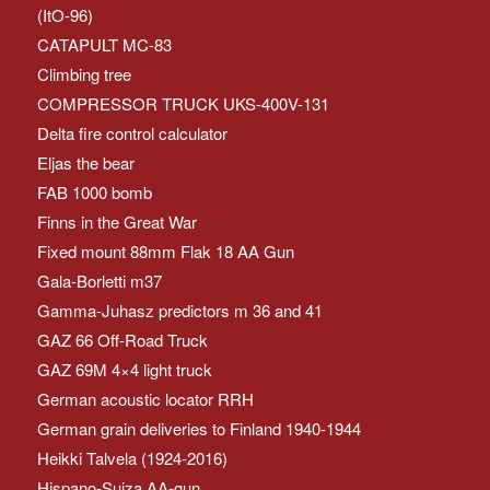
(ItO-96)
CATAPULT MC-83
Climbing tree
COMPRESSOR TRUCK UKS-400V-131
Delta fire control calculator
Eljas the bear
FAB 1000 bomb
Finns in the Great War
Fixed mount 88mm Flak 18 AA Gun
Gala-Borletti m37
Gamma-Juhasz predictors m 36 and 41
GAZ 66 Off-Road Truck
GAZ 69M 4×4 light truck
German acoustic locator RRH
German grain deliveries to Finland 1940-1944
Heikki Talvela (1924-2016)
Hispano-Suiza AA-gun