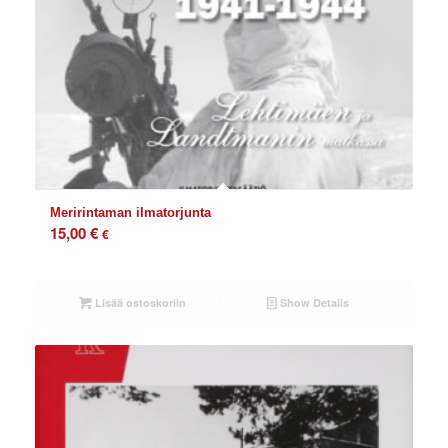
Meririntaman ilmatorjunta
15,00
€
€
Lisää ostoskoriin
Show Details