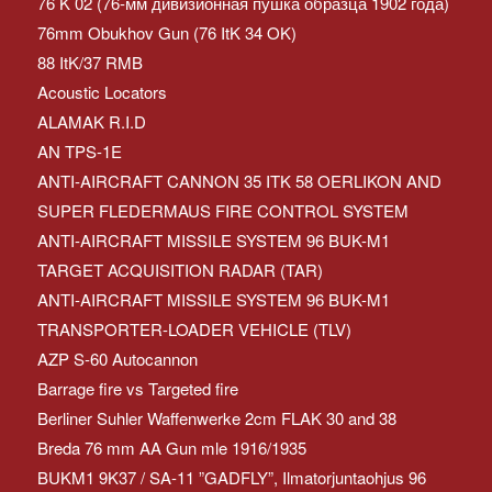
76 K 02 (76-мм дивизионная пушка образца 1902 года)
76mm Obukhov Gun (76 ItK 34 OK)
88 ItK/37 RMB
Acoustic Locators
ALAMAK R.I.D
AN TPS-1E
ANTI-AIRCRAFT CANNON 35 ITK 58 OERLIKON AND
SUPER FLEDERMAUS FIRE CONTROL SYSTEM
ANTI-AIRCRAFT MISSILE SYSTEM 96 BUK-M1
TARGET ACQUISITION RADAR (TAR)
ANTI-AIRCRAFT MISSILE SYSTEM 96 BUK-M1
TRANSPORTER-LOADER VEHICLE (TLV)
AZP S-60 Autocannon
Barrage fire vs Targeted fire
Berliner Suhler Waffenwerke 2cm FLAK 30 and 38
Breda 76 mm AA Gun mle 1916/1935
BUKM1 9K37 / SA-11 ”GADFLY”, Ilmatorjuntaohjus 96