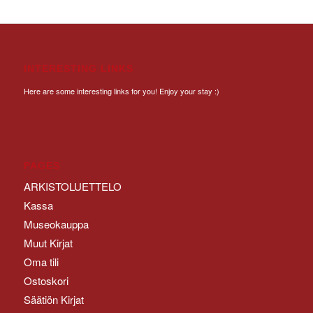
INTERESTING LINKS
Here are some interesting links for you! Enjoy your stay :)
PAGES
ARKISTOLUETTELO
Kassa
Museokauppa
Muut Kirjat
Oma tili
Ostoskori
Säätiön Kirjat