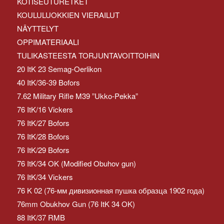
KOTISEUTURETKET
KOULULUOKKIEN VIERAILUT
NÄYTTELYT
OPPIMATERIAALI
TULIKASTEESTA TORJUNTAVOITTOIHIN
20 ItK 23 Semag-Oerlikon
40 ItK/36-39 Bofors
7.62 Military Rifle M39 ”Ukko-Pekka”
76 ItK/16 Vickers
76 ItK/27 Bofors
76 ItK/28 Bofors
76 ItK/29 Bofors
76 ItK/34 OK (Modified Obuhov gun)
76 ItK/34 Vickers
76 K 02 (76-мм дивизионная пушка образца 1902 года)
76mm Obukhov Gun (76 ItK 34 OK)
88 ItK/37 RMB