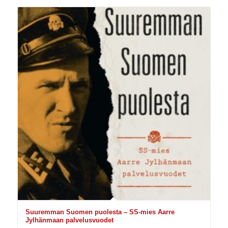
Suuremman Suomen puolesta – SS-mies Aarre
Jylhänmaan palvelusvuodet