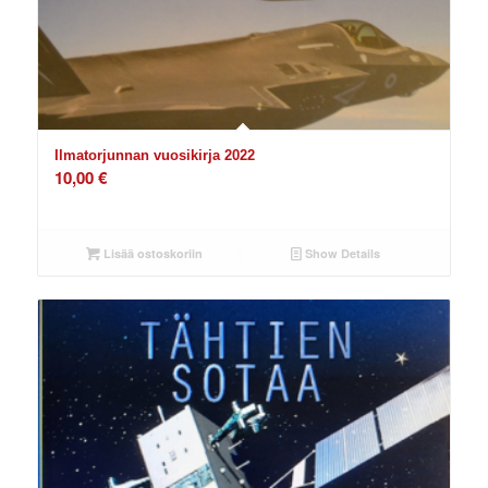
Ilmatorjunnan vuosikirja 2022
10,00
€
Lisää ostoskoriin
Show Details