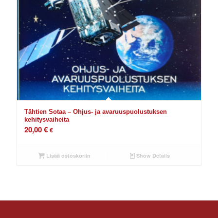
Tähtien Sotaa – Ohjus- ja avaruuspuolustuksen
kehitysvaiheita
20,00
€
€
Lisää ostoskoriin
Show Details