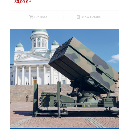
30,00
€
€
Lue lisää
Show Details