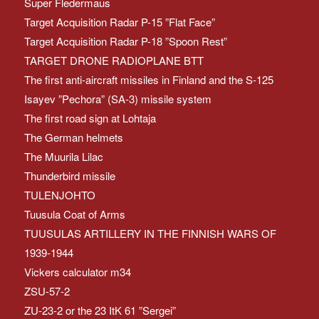
Super Fledermaus
Target Acquisition Radar P-15 ”Flat Face”
Target Acquisition Radar P-18 ”Spoon Rest”
TARGET DRONE RADIOPLANE BTT
The first anti-aircraft missiles in Finland and the S-125
Isayev ”Pechora” (SA-3) missile system
The first road sign at Lohtaja
The German helmets
The Muurila Lilac
Thunderbird missile
TULENJOHTO
Tuusula Coat of Arms
TUUSULAS ARTILLERY IN THE FINNISH WARS OF
1939-1944
Vickers calculator m34
ZSU-57-2
ZU-23-2 or the 23 ItK 61 ”Sergei”