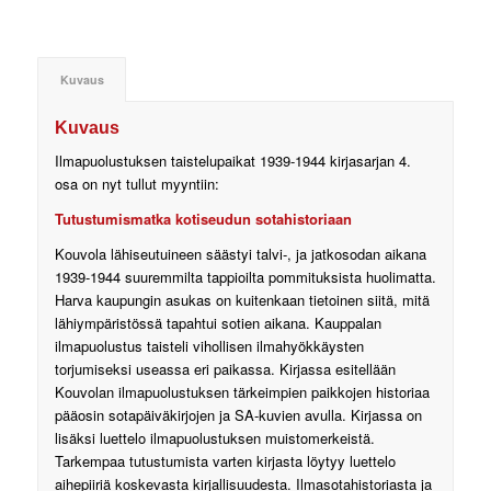
Kuvaus
Kuvaus
Ilmapuolustuksen taistelupaikat 1939-1944 kirjasarjan 4.
osa on nyt tullut myyntiin:
Tutustumismatka kotiseudun sotahistoriaan
Kouvola lähiseutuineen säästyi talvi-, ja jatkosodan aikana
1939-1944 suuremmilta tappioilta pommituksista huolimatta.
Harva kaupungin asukas on kuitenkaan tietoinen siitä, mitä
lähiympäristössä tapahtui sotien aikana. Kauppalan
ilmapuolustus taisteli vihollisen ilmahyökkäysten
torjumiseksi useassa eri paikassa. Kirjassa esitellään
Kouvolan ilmapuolustuksen tärkeimpien paikkojen historiaa
pääosin sotapäiväkirjojen ja SA-kuvien avulla. Kirjassa on
lisäksi luettelo ilmapuolustuksen muistomerkeistä.
Tarkempaa tutustumista varten kirjasta löytyy luettelo
aihepiiriä koskevasta kirjallisuudesta. Ilmasotahistoriasta ja