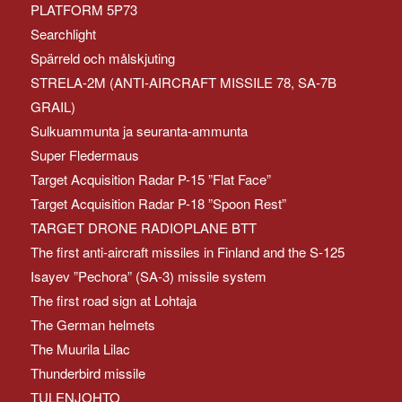
PLATFORM 5P73
Searchlight
Spärreld och målskjuting
STRELA-2M (ANTI-AIRCRAFT MISSILE 78, SA-7B
GRAIL)
Sulkuammunta ja seuranta-ammunta
Super Fledermaus
Target Acquisition Radar P-15 ”Flat Face”
Target Acquisition Radar P-18 ”Spoon Rest”
TARGET DRONE RADIOPLANE BTT
The first anti-aircraft missiles in Finland and the S-125
Isayev ”Pechora” (SA-3) missile system
The first road sign at Lohtaja
The German helmets
The Muurila Lilac
Thunderbird missile
TULENJOHTO