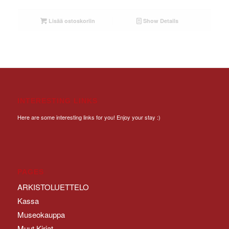
Lisää ostoskoriin
Show Details
INTERESTING LINKS
Here are some interesting links for you! Enjoy your stay :)
PAGES
ARKISTOLUETTELO
Kassa
Museokauppa
Muut Kirjat