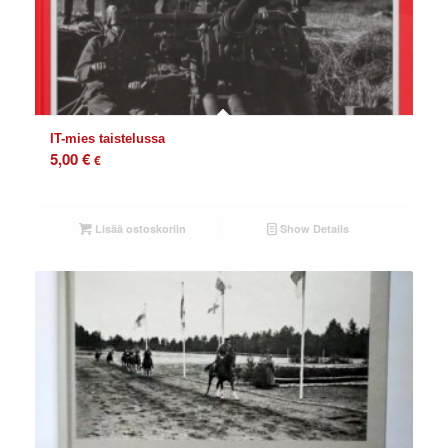
IT-mies taistelussa
5,00
€
€
Lisää ostoskoriin
Show Details