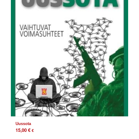
Uussota
15,00
€
€