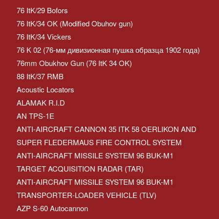
76 ItK/29 Bofors
76 ItK/34 OK (Modified Obuhov gun)
76 ItK/34 Vickers
76 K 02 (76-мм дивизионная пушка образца 1902 года)
76mm Obukhov Gun (76 ItK 34 OK)
88 ItK/37 RMB
Acoustic Locators
ALAMAK R.I.D
AN TPS-1E
ANTI-AIRCRAFT CANNON 35 ITK 58 OERLIKON AND
SUPER FLEDERMAUS FIRE CONTROL SYSTEM
ANTI-AIRCRAFT MISSILE SYSTEM 96 BUK-M1
TARGET ACQUISITION RADAR (TAR)
ANTI-AIRCRAFT MISSILE SYSTEM 96 BUK-M1
TRANSPORTER-LOADER VEHICLE (TLV)
AZP S-60 Autocannon