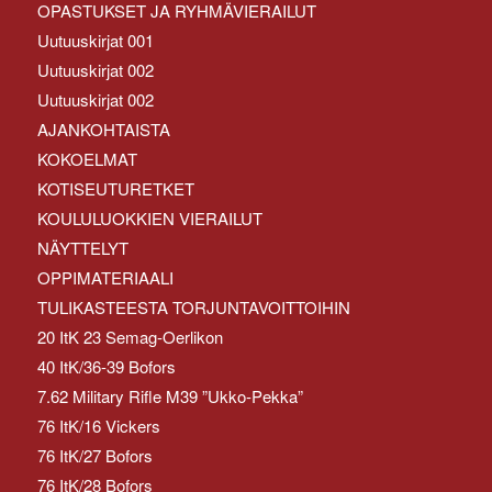
OPASTUKSET JA RYHMÄVIERAILUT
Uutuuskirjat 001
Uutuuskirjat 002
Uutuuskirjat 002
AJANKOHTAISTA
KOKOELMAT
KOTISEUTURETKET
KOULULUOKKIEN VIERAILUT
NÄYTTELYT
OPPIMATERIAALI
TULIKASTEESTA TORJUNTAVOITTOIHIN
20 ItK 23 Semag-Oerlikon
40 ItK/36-39 Bofors
7.62 Military Rifle M39 ”Ukko-Pekka”
76 ItK/16 Vickers
76 ItK/27 Bofors
76 ItK/28 Bofors