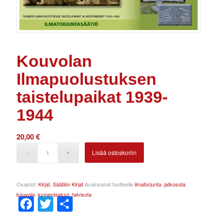
Kouvolan
Ilmapuolustuksen
taistelupaikat 1939-
1944
20,00
€
Lisää ostoskoriin
Osastot:
Kirjat
,
Säätiön Kirjat
Avainsanat tuotteelle
ilmatorjunta
,
jatkosota
,
kouvola
,
kymenlaakso
,
talvisota
Facebook
Twitter
Share