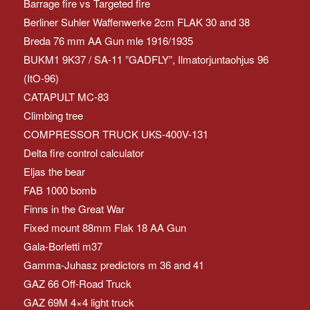
Barrage fire vs Targeted fire
Berliner Suhler Waffenwerke 2cm FLAK 30 and 38
Breda 76 mm AA Gun mle 1916/1935
BUKM1 9K37 / SA-11 ”GADFLY”, Ilmatorjuntaohjus 96
(ItO-96)
CATAPULT MC-83
Climbing tree
COMPRESSOR TRUCK UKS-400V-131
Delta fire control calculator
Eljas the bear
FAB 1000 bomb
Finns in the Great War
Fixed mount 88mm Flak 18 AA Gun
Gala-Borletti m37
Gamma-Juhasz predictors m 36 and 41
GAZ 66 Off-Road Truck
GAZ 69M 4×4 light truck