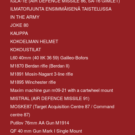
IGLA-1E (AIR DEFENCE MISSILE 86, SA-16 GIMLET)
ILMATORJUNTA ENSIMMÄISENÄ TAISTELUSSA
IN THE ARMY
JOKE 80
KAUPPA
KOKOELMAN HELMET
KOKOUSTILAT
L60 40mm (40 ItK 36 59) Galileo-Bofors
M1870 Berdan rifle (Berdan II)
M1891 Mosin-Nagant 3-line rifle
M1895 Winchester rifle
Maxim machine gun m09-21 with a cartwheel mount
MISTRAL (AIR DEFENCE MISSILE 91)
MOSKE87 (Target Acquisition Centre 87 / Command
centre 87)
Putilov 76mm AA Gun M1914
QF 40 mm Gun Mark I Single Mount