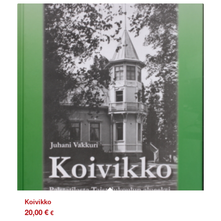
Koivikko
20,00
€
€