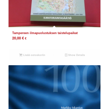
Tampereen ilmapuolustuksen taistelupaikat
20,00
€
€
Lisää ostoskoriin
Show Details