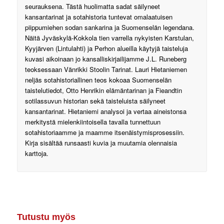
seurauksena. Tästä huolimatta sadat säilyneet
kansantarinat ja sotahistoria tuntevat omalaatuisen
piippumiehen sodan sankarina ja Suomenselän legendana.
Näitä Jyväskylä-Kokkola tien varrella nykyisten Karstulan,
Kyyjärven (Lintulahti) ja Perhon alueilla käytyjä taisteluja
kuvasi aikoinaan jo kansalliskirjailijamme J.L. Runeberg
teoksessaan Vänrikki Stoolin Tarinat. Lauri Hietaniemen
neljäs sotahistoriallinen teos kokoaa Suomenselän
taistelutiedot, Otto Henrikin elämäntarinan ja Fieandtin
sotilassuvun historian sekä taisteluista säilyneet
kansantarinat. Hietaniemi analysoi ja vertaa aineistonsa
merkitystä mielenkiintoisella tavalla tunnettuun
sotahistoriaamme ja maamme itsenäistymisprosessiin.
Kirja sisältää runsaasti kuvia ja muutamia olennaisia
karttoja.
Tutustu myös