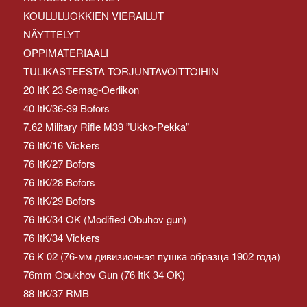
KOULULUOKKIEN VIERAILUT
NÄYTTELYT
OPPIMATERIAALI
TULIKASTEESTA TORJUNTAVOITTOIHIN
20 ItK 23 Semag-Oerlikon
40 ItK/36-39 Bofors
7.62 Military Rifle M39 ”Ukko-Pekka”
76 ItK/16 Vickers
76 ItK/27 Bofors
76 ItK/28 Bofors
76 ItK/29 Bofors
76 ItK/34 OK (Modified Obuhov gun)
76 ItK/34 Vickers
76 K 02 (76-мм дивизионная пушка образца 1902 года)
76mm Obukhov Gun (76 ItK 34 OK)
88 ItK/37 RMB