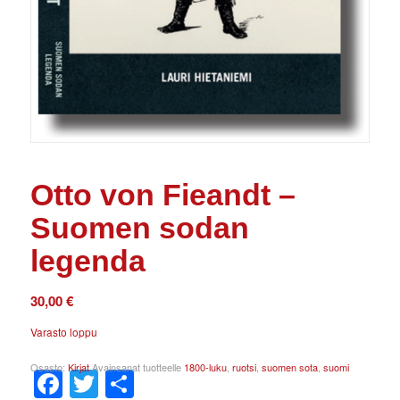
Otto von Fieandt –
Suomen sodan
legenda
30,00
€
Varasto loppu
Osasto:
Kirjat
Avainsanat tuotteelle
1800-luku
,
ruotsi
,
suomen sota
,
suomi
Facebook
Twitter
Share