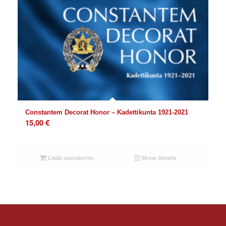
Constantem Decorat Honor – Kadettikunta 1921-2021
15,00
€
Lisää ostoskoriin
Show Details