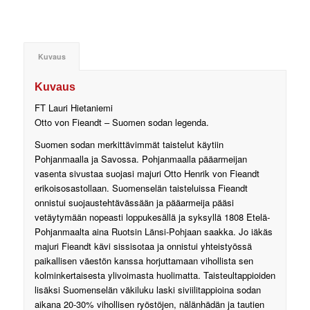
Kuvaus
Kuvaus
FT Lauri Hietaniemi
Otto von Fieandt – Suomen sodan legenda.
Suomen sodan merkittävimmät taistelut käytiin
Pohjanmaalla ja Savossa. Pohjanmaalla pääarmeijan
vasenta sivustaa suojasi majuri Otto Henrik von Fieandt
erikoisosastollaan. Suomenselän taisteluissa Fieandt
onnistui suojaustehtävässään ja pääarmeija pääsi
vetäytymään nopeasti loppukesällä ja syksyllä 1808 Etelä-
Pohjanmaalta aina Ruotsin Länsi-Pohjaan saakka. Jo iäkäs
majuri Fieandt kävi sissisotaa ja onnistui yhteistyössä
paikallisen väestön kanssa horjuttamaan vihollista sen
kolminkertaisesta ylivoimasta huolimatta. Taisteultappioiden
lisäksi Suomenselän väkiluku laski siviilitappioina sodan
aikana 20-30% vihollisen ryöstöjen, nälänhädän ja tautien